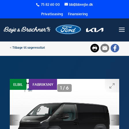
75 82 60 00
bb@bbvejle.dk
Privatleasing
Finansiering
<
Tilbage til søgeresultat
ELBIL
FABRIKSNY
1
/
6