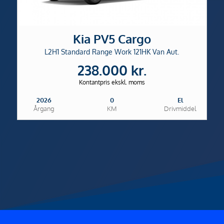
Kia PV5 Cargo
L2H1 Standard Range Work 121HK Van Aut.
238.000 kr.
Kontantpris ekskl. moms
2026
0
El
Årgang
KM
Drivmiddel