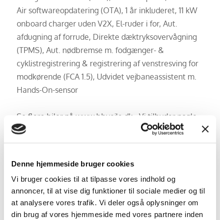
Air softwareopdatering (OTA), 1 år inkluderet, 11 kW
onboard charger uden V2X, El-ruder i for, Aut.
afdugning af forrude, Direkte dæktryksovervågning
(TPMS), Aut. nødbremse m. fodgænger- &
cyklistregistrering & registrering af venstresving for
modkørende (FCA 1.5), Udvidet vejbaneassistent m.
Hands-On-sensor
Se flere biler på www.bbvejle.dk - Vi tilbyder nogle
af markedets bedste bilfinansieringer · med og uden
udbetaling. Vi skræddersyer bilfinansieringen så den
passer til netop dit behov. For fremvisning og
Denne hjemmeside bruger cookies
prøvekørsel kontakt os på:
Vi bruger cookies til at tilpasse vores indhold og
Kenneth Kjeldgaard på tlf. 20926001 eller
annoncer, til at vise dig funktioner til sociale medier og til
kkj@bbvejle.dk
at analysere vores trafik. Vi deler også oplysninger om
Jonas Krogh på tlf. 7640 8109 eller på jk@bbvejle.dk
din brug af vores hjemmeside med vores partnere inden