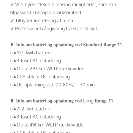
✔ Vi tilbyder flexible leasing muligheder, som kan
tilpasses til netop din virksomhed
✔ Tilbyder indretning af bilen.
✔ Professionel rådgivning fra start til slut.
🔋 𝐈𝐧𝐟𝐨 𝐨𝐦 𝐛𝐚𝐭𝐭𝐞𝐫𝐢 𝐨𝐠 𝐨𝐩𝐥𝐚𝐝𝐧𝐢𝐧𝐠 𝐯𝐞𝐝 𝐒𝐭𝐚𝐧𝐝𝐚𝐫𝐝 𝐑𝐚𝐧𝐠𝐞 🔌
✅▸51,5 kwh batteri
✅▸3-faset AC opladning
✅▸Op til 297 km WLTP rækkevidde
✅▸CCS stik til DC-opladning
✅▸DC opladningstid: (10-80%) ~ 30 min
🔋 𝐈𝐧𝐟𝐨 𝐨𝐦 𝐛𝐚𝐭𝐭𝐞𝐫𝐢 𝐨𝐠 𝐨𝐩𝐥𝐚𝐝𝐧𝐢𝐧𝐠 𝐯𝐞𝐝 Long 𝐑𝐚𝐧𝐠𝐞 🔌
✅▸71,2 kwh batteri
✅▸3-faset AC opladning
✅▸Op til 416 km WLTP rækkevidde
✅▸CCS stik til DC-opladning