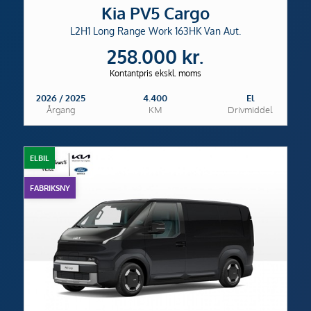
Kia PV5 Cargo
L2H1 Long Range Work 163HK Van Aut.
258.000 kr.
Kontantpris ekskl. moms
2026 / 2025
4.400
El
Årgang
KM
Drivmiddel
ELBIL
FABRIKSNY