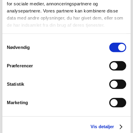
for sociale medier, annonceringspartnere og
analysepartnere. Vores partnere kan kombinere disse
data med andre oplysninger, du har givet dem, eller som
de har indsamlet fra din brug af deres tjenester.
Udstyr
12V udtag
Aircondition
Samtykkevalg
Nødvendig
Android Auto
Apple CarPlay
Aut. forvarmning af
Automatgear
Præferencer
batteri
Automatisk
Bakkamera
Statistik
op-/nedblænding
DAB+ radio
Digital
Marketing
instrumentering
El-håndbremse
Elruder for
Vis detaljer
El-spejle
Fartpilot adaptiv