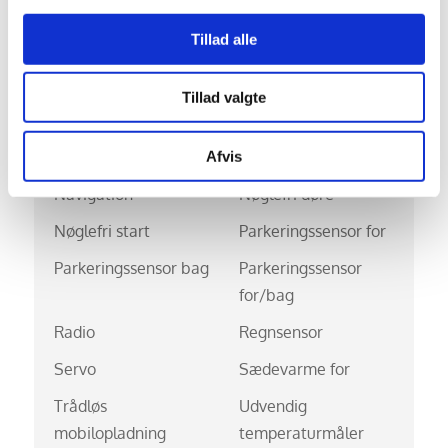
Fjernbetjent
Håndfri telefon
Tillad alle
centrallås
Klimaanlæg
Kørecomputer
Tillad valgte
Multifunktionsrat
Musikstreaming via
bluetooth
Afvis
Navigation
Nøglefri døre
Nøglefri start
Parkeringssensor for
Parkeringssensor bag
Parkeringssensor
for/bag
Radio
Regnsensor
Servo
Sædevarme for
Trådløs
Udvendig
mobilopladning
temperaturmåler