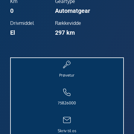
Km
Geartype
0
Automatgear
Drivmiddel
Rækkevidde
El
297 km
Prøvetur
75826000
Skriv til os