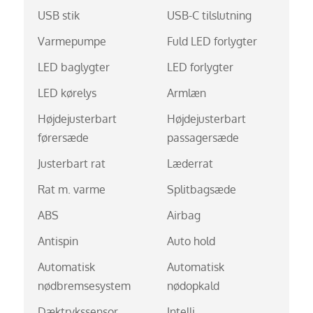
USB stik
USB-C tilslutning
Varmepumpe
Fuld LED forlygter
LED baglygter
LED forlygter
LED kørelys
Armlæn
Højdejusterbart
Højdejusterbart
førersæde
passagersæde
Justerbart rat
Læderrat
Rat m. varme
Splitbagsæde
ABS
Airbag
Antispin
Auto hold
Automatisk
Automatisk
nødbremsesystem
nødopkald
Dæktrykssensor
Intelli.