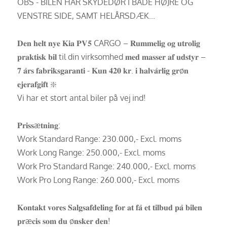
OBS - BILEN HAR SKYDEDØR I BÅDE HØJRE OG
VENSTRE SIDE, SAMT HELÅRSDÆK...
𝐃𝐞𝐧 𝐡𝐞𝐥𝐭 𝐧𝐲𝐞 𝐊𝐢𝐚 𝐏𝐕𝟓 CARGO – 𝐑𝐮𝐦𝐦𝐞𝐥𝐢𝐠 𝐨𝐠 𝐮𝐭𝐫𝐨𝐥𝐢𝐠
𝐩𝐫𝐚𝐤𝐭𝐢𝐬𝐤 𝐛𝐢𝐥 til din virksomhed 𝐦𝐞𝐝 𝐦𝐚𝐬𝐬𝐞𝐫 𝐚𝐟 𝐮𝐝𝐬𝐭𝐲𝐫 –
𝟕 𝐚̊𝐫𝐬 𝐟𝐚𝐛𝐫𝐢𝐤𝐬𝐠𝐚𝐫𝐚𝐧𝐭𝐢 - 𝐊𝐮𝐧 𝟒𝟐𝟎 𝐤𝐫. 𝐢 𝐡𝐚𝐥𝐯𝐚̊𝐫𝐥𝐢𝐠 𝐠𝐫ø𝐧
𝐞𝐣𝐞𝐫𝐚𝐟𝐠𝐢𝐟𝐭 ❇️
Vi har et stort antal biler på vej ind!
𝐏𝐫𝐢𝐬𝐬æ𝐭𝐧𝐢𝐧𝐠:
Work Standard Range: 230.000,- Excl. moms
Work Long Range: 250.000,- Excl. moms
Work Pro Standard Range: 240.000,- Excl. moms
Work Pro Long Range: 260.000,- Excl. moms
𝐊𝐨𝐧𝐭𝐚𝐤𝐭 𝐯𝐨𝐫𝐞𝐬 𝐒𝐚𝐥𝐠𝐬𝐚𝐟𝐝𝐞𝐥𝐢𝐧𝐠 𝐟𝐨𝐫 𝐚𝐭 𝐟𝐚̊ 𝐞𝐭 𝐭𝐢𝐥𝐛𝐮𝐝 𝐩𝐚̊ 𝐛𝐢𝐥𝐞𝐧
𝐩𝐫æ𝐜𝐢𝐬 𝐬𝐨𝐦 𝐝𝐮 ø𝐧𝐬𝐤𝐞𝐫 𝐝𝐞𝐧!