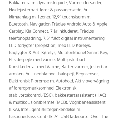
Bakkamera m. dynamisk guide, Varme i forsæder,
Højdejusterbart fører & passagersæde, Aut.
klimaanlæg m. 1 zoner, 12,9” touchskærm m.
Bluetooth, Navigation Trådløs Android Auto & Apple
Carplay, Kia Connect, 7 år inkluderet, Trådløs
telefonopladning, 7,5” fuldt digital instrumentering,
LED forlygter (projektion) med LED Kørelys,
Baglygter & Aut. Kørelys, Multifunktionel Smart Key,
El-sidespejle med varme, Multijusterbart
Kunstlæderrat med Varme, Batterivarmer, Justerbart
armlæn, Aut. nedblændet bakspejl, Regnsensor,
Elektronisk P-bremse m. Autohold, Aktiv overvågning
af føreropmærksomhed, Elektronisk
stabilitetskontrol (ESC), bakkestartsassistent (HAC)
& multikollisionsbremse (MCB), Vognbaneassistent
(LKA), Intelligent skiltegenkendelse m.
hastighedsassistent (ISLA), USB-ladeporte, Over The