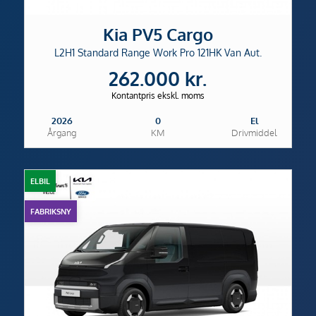
Kia PV5 Cargo
L2H1 Standard Range Work Pro 121HK Van Aut.
262.000 kr.
Kontantpris ekskl. moms
2026
0
El
Årgang
KM
Drivmiddel
ELBIL
FABRIKSNY