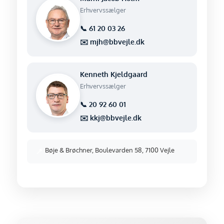
Erhvervssælger
📞 61 20 03 26
✉️ mjh@bbvejle.dk
Kenneth Kjeldgaard
Erhvervssælger
📞 20 92 60 01
✉️ kkj@bbvejle.dk
Bøje & Brøchner, Boulevarden 58, 7100 Vejle
📍