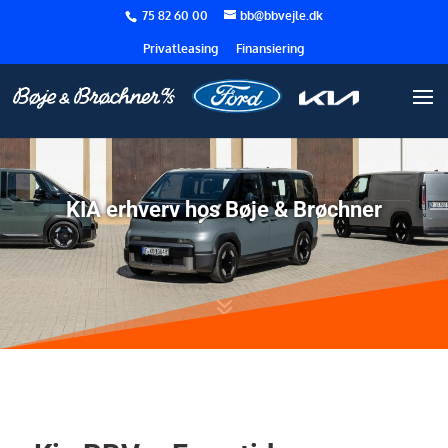
75 82 60 00
bb@bbvejle.dk
Privatleasing
Finansiering
KIA erhverv hos Bøje & Brøchner
7