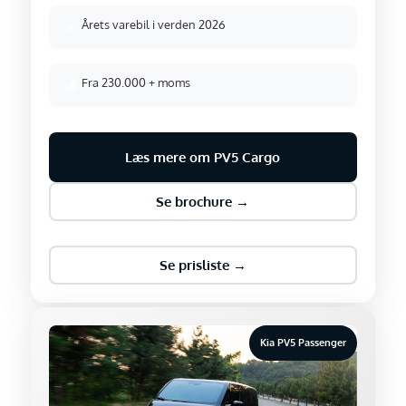
Årets varebil i verden 2026
⭐
Fra 230.000 + moms
💰
Læs mere om PV5 Cargo
Se brochure →
Se prisliste →
Kia PV5 Passenger