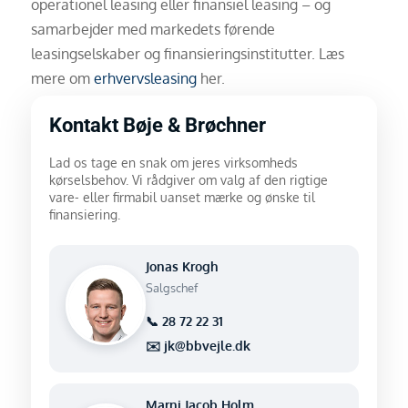
operationel leasing eller finansiel leasing – og
samarbejder med markedets førende
leasingselskaber og finansieringsinstitutter. Læs
mere om
erhvervsleasing
her.
Kontakt Bøje & Brøchner
Lad os tage en snak om jeres virksomheds
kørselsbehov. Vi rådgiver om valg af den rigtige
vare- eller firmabil uanset mærke og ønske til
finansiering.
Jonas Krogh
Salgschef
📞 28 72 22 31
✉️ jk@bbvejle.dk
Marni Jacob Holm