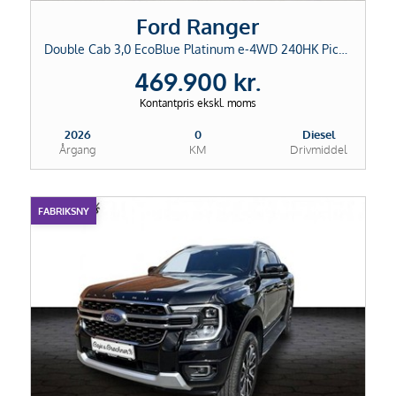
Ford Ranger
Double Cab 3,0 EcoBlue Platinum e-4WD 240HK Pick-Up 10g Aut.
469.900 kr.
Kontantpris ekskl. moms
2026
0
Diesel
Årgang
KM
Drivmiddel
FABRIKSNY