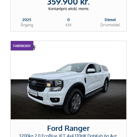
359.900 kr.
Kontantpris ekskl. moms
2025
0
Diesel
Årgang
KM
Drivmiddel
FABRIKSNY
Ford Ranger
3200kg 2,0 EcoBlue XLT 4x4 170HK DobKab 6g Aut.