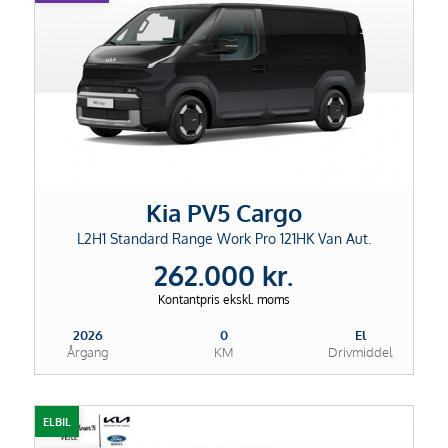
Kia PV5 Cargo
L2H1 Standard Range Work Pro 121HK Van Aut.
262.000 kr.
Kontantpris ekskl. moms
2026
0
El
Årgang
KM
Drivmiddel
ELBIL