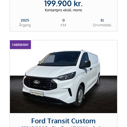
199.900 kr.
Kontantpris ekskl. moms
2025
0
El
Årgang
KM
Drivmiddel
FABRIKSNY
Ford Transit Custom