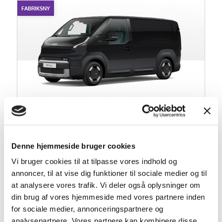
FABRIKSNY
Kia PV5 Cargo
L2H1 Standard Range Work 121HK Van Aut.
Denne hjemmeside bruger cookies
238.000 kr.
Vi bruger cookies til at tilpasse vores indhold og
Kontantpris ekskl. moms
annoncer, til at vise dig funktioner til sociale medier og til
2026
0
El
at analysere vores trafik. Vi deler også oplysninger om
Årgang
KM
Drivmiddel
din brug af vores hjemmeside med vores partnere inden
for sociale medier, annonceringspartnere og
analysepartnere. Vores partnere kan kombinere disse