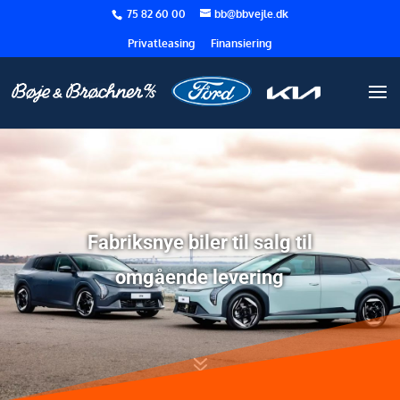
75 82 60 00
bb@bbvejle.dk
Privatleasing
Finansiering
Fabriksnye biler til salg til
omgående levering
7