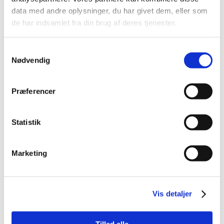
ELBIL
data med andre oplysninger, du har givet dem, eller som
de har indsamlet fra din brug af deres tjenester.
FABRIKSNY
Samtykkevalg
Nødvendig
Præferencer
Statistik
Kia PV5 Cargo
L2H1 Standard Range Work 121HK Van Aut.
Marketing
238.000 kr.
Kontantpris ekskl. moms
Vis detaljer
2026
0
El
Årgang
KM
Drivmiddel
Tillad alle