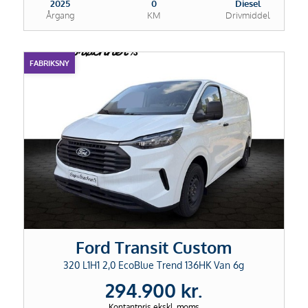
2025
0
Diesel
Årgang
KM
Drivmiddel
FABRIKSNY
Ford Transit Custom
320 L1H1 2,0 EcoBlue Trend 136HK Van 6g
294.900 kr.
Kontantpris ekskl. moms