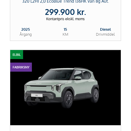
320 L2H1 2,0 EcoBlue Trend 136HK Van 8g Aut.
299.900 kr.
Kontantpris ekskl. moms
2025
15
Diesel
Årgang
KM
Drivmiddel
ELBIL
FABRIKSNY