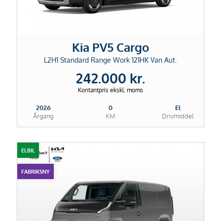
Kia PV5 Cargo
L2H1 Standard Range Work 121HK Van Aut.
242.000 kr.
Kontantpris ekskl. moms
2026
0
El
Årgang
KM
Drivmiddel
ELBIL
FABRIKSNY