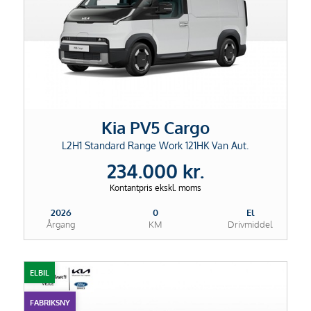
Kia PV5 Cargo
L2H1 Standard Range Work 121HK Van Aut.
234.000 kr.
Kontantpris ekskl. moms
2026
0
El
Årgang
KM
Drivmiddel
ELBIL
FABRIKSNY