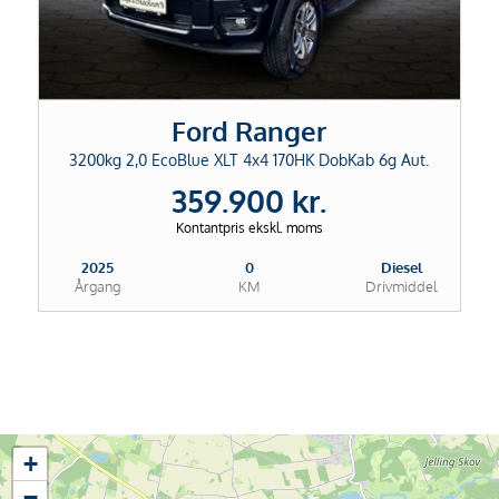
Ford Ranger
3200kg 2,0 EcoBlue XLT 4x4 170HK DobKab 6g Aut.
359.900 kr.
Kontantpris ekskl. moms
2025
0
Diesel
Årgang
KM
Drivmiddel
+
−