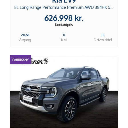
EL Long Range Performance Premium AWD 384HK 5d Aut.
626.998 kr.
Kontantpris
2026
0
El
Årgang
KM
Drivmiddel
FABRIKSNY