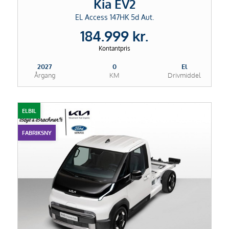
Kia EV2
EL Access 147HK 5d Aut.
184.999 kr.
Kontantpris
2027
0
El
Årgang
KM
Drivmiddel
ELBIL
FABRIKSNY