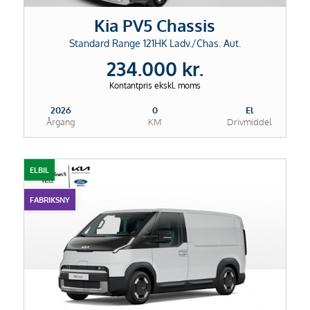
Kia PV5 Chassis
Standard Range 121HK Ladv./Chas. Aut.
234.000 kr.
Kontantpris ekskl. moms
2026
0
El
Årgang
KM
Drivmiddel
ELBIL
FABRIKSNY