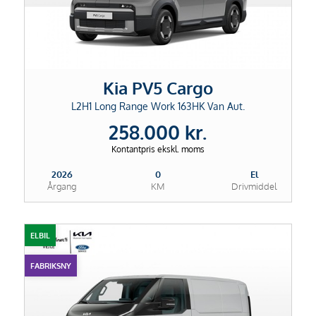
Kia PV5 Cargo
L2H1 Long Range Work 163HK Van Aut.
258.000 kr.
Kontantpris ekskl. moms
2026
0
El
Årgang
KM
Drivmiddel
ELBIL
FABRIKSNY