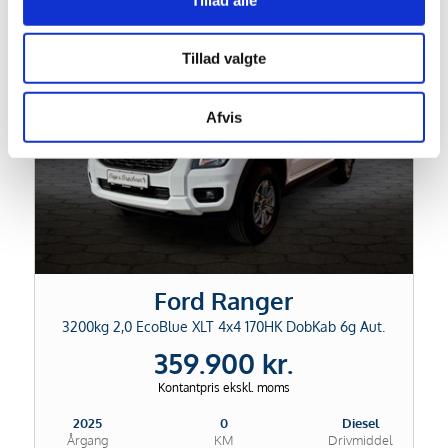
FABRIKSNY
Tillad valgte
Afvis
Ford Ranger
3200kg 2,0 EcoBlue XLT 4x4 170HK DobKab 6g Aut.
359.900 kr.
Kontantpris ekskl. moms
2025
0
Diesel
Årgang
KM
Drivmiddel