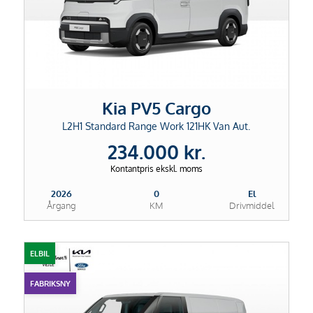
Kia PV5 Cargo
L2H1 Standard Range Work 121HK Van Aut.
234.000 kr.
Kontantpris ekskl. moms
2026
0
El
Årgang
KM
Drivmiddel
ELBIL
FABRIKSNY