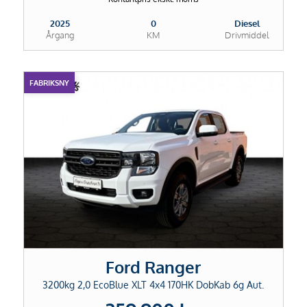
2025
0
Diesel
Årgang
KM
Drivmiddel
FABRIKSNY
Ford Ranger
3200kg 2,0 EcoBlue XLT 4x4 170HK DobKab 6g Aut.