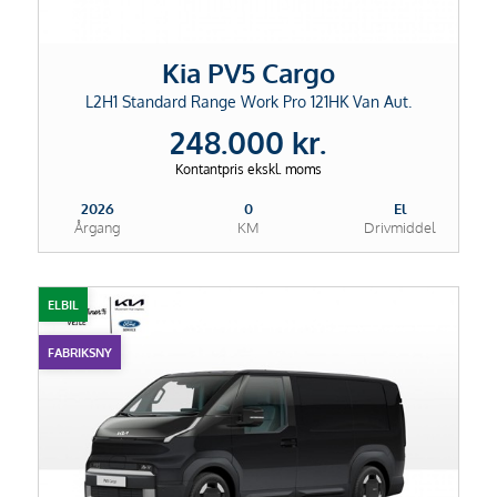
Kia PV5 Cargo
L2H1 Standard Range Work Pro 121HK Van Aut.
248.000 kr.
Kontantpris ekskl. moms
2026
0
El
Årgang
KM
Drivmiddel
ELBIL
FABRIKSNY