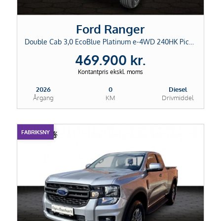
Ford Ranger
Double Cab 3,0 EcoBlue Platinum e-4WD 240HK Pick-Up 10g Aut.
469.900 kr.
Kontantpris ekskl. moms
2026
0
Diesel
Årgang
KM
Drivmiddel
FABRIKSNY