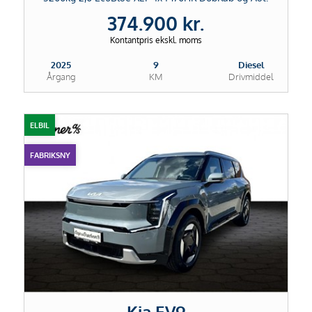
374.900 kr.
Kontantpris ekskl. moms
2025
9
Diesel
Årgang
KM
Drivmiddel
ELBIL
FABRIKSNY
Kia EV9