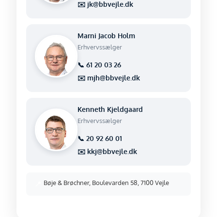
✉️ jk@bbvejle.dk
Marni Jacob Holm
Erhvervssælger
📞 61 20 03 26
✉️ mjh@bbvejle.dk
Kenneth Kjeldgaard
Erhvervssælger
📞 20 92 60 01
✉️ kkj@bbvejle.dk
Bøje & Brøchner, Boulevarden 58, 7100 Vejle
📍