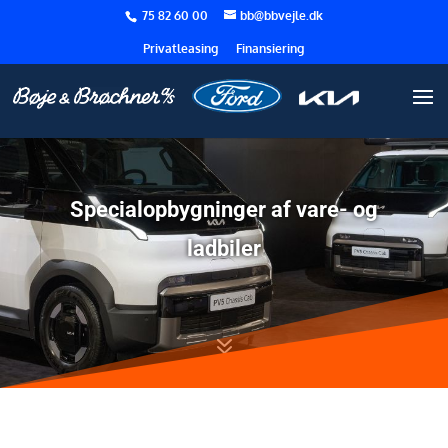
75 82 60 00
bb@bbvejle.dk
Privatleasing
Finansiering
Specialopbygninger af vare- og
ladbiler
7