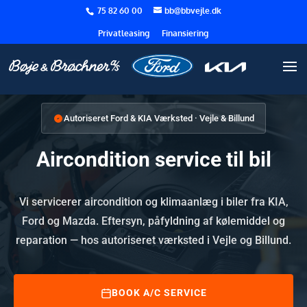
75 82 60 00
bb@bbvejle.dk
Privatleasing
Finansiering
Autoriseret Ford & KIA Værksted · Vejle & Billund
Aircondition service til bil
Vi servicerer aircondition og klimaanlæg i biler fra KIA,
Ford og Mazda. Eftersyn, påfyldning af kølemiddel og
reparation — hos autoriseret værksted i Vejle og Billund.
BOOK A/C SERVICE