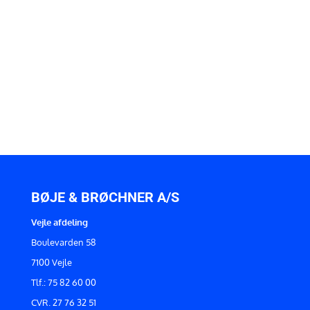
BØJE & BRØCHNER A/S
Vejle afdeling
Boulevarden 58
7100 Vejle
Tlf.: 75 82 60 00
CVR. 27 76 32 51