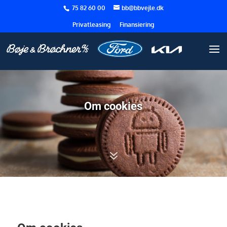
75 82 60 00
bb@bbvejle.dk
Privatleasing
Finansiering
Om cookies
7