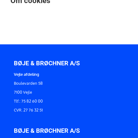
Om cookies
BØJE & BRØCHNER A/S
Vejle afdeling
Boulevarden 58
7100 Vejle
Tlf.: 75 82 60 00
CVR. 27 76 32 51
BØJE & BRØCHNER A/S