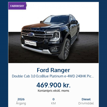
FABRIKSNY
Ford Ranger
Double Cab 3,0 EcoBlue Platinum e-4WD 240HK Pick-Up 10g Aut.
469.900 kr.
Kontantpris ekskl. moms
2026
0
Diesel
Årgang
KM
Drivmiddel