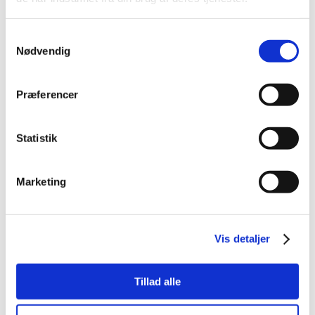
El-håndbremse
El-justerbar
lændestøtte
Samtykkevalg
Elruder for
Fartpilot adaptiv
Nødvendig
Fjernbetjent
Head-up display
centrallås
Præferencer
Klimaanlæg 2-zoner
Multifunktionsrat
Statistik
Musikstreaming via
Navigation
bluetooth
Marketing
Nøglefri døre
Nøglefri start
Opvarmet forrude
Parkerings assistent
Parkeringssensor for
Parkeringssensor bag
Vis detaljer
Parkeringssensor
Radio
Tillad alle
for/bag
Regnsensor
Servo