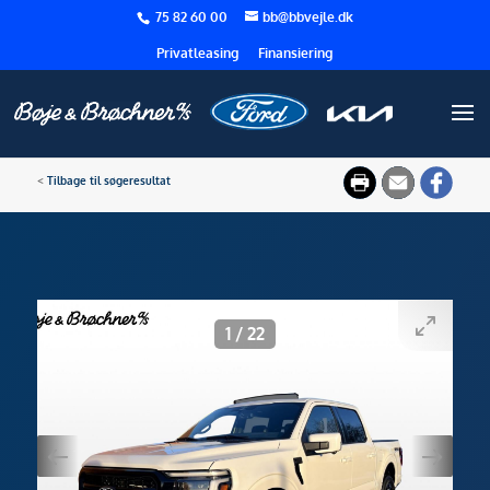
75 82 60 00
bb@bbvejle.dk
Privatleasing
Finansiering
<
Tilbage til søgeresultat
1
/
22