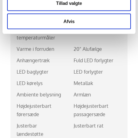
Tillad valgte
Sædevarme for
Trådløs
mobilopladning
Afvis
Udvendig
USB stik
temperaturmåler
Varme i forruden
20" Alufælge
Anhængertræk
Fuld LED forlygter
LED baglygter
LED forlygter
LED kørelys
Metallak
Ambiente belysning
Armlæn
Højdejusterbart
Højdejusterbart
førersæde
passagersæde
Justerbar
Justerbart rat
lændestøtte