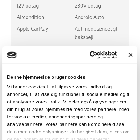
12V udtag
230V udtag
Aircondition
Android Auto
Apple CarPlay
Aut. nedblændeligt
bakspejl
Automatgear
Automatisk
op-/nedblænding
Bakkamera
Bluetooth
Denne hjemmeside bruger cookies
DAB+ radio
Digital
Vi bruger cookies til at tilpasse vores indhold og
instrumentering
annoncer, til at vise dig funktioner til sociale medier og til
El indst. forsæder
El indst. førersæde m.
at analysere vores trafik. Vi deler også oplysninger om
memory
din brug af vores hjemmeside med vores partnere inden
for sociale medier, annonceringspartnere og
Elektrisk bagklap
El-foldbare spejle m.
analysepartnere. Vores partnere kan kombinere disse
varme
data med andre oplysninger, du har givet dem, eller som
de har indsamlet fra din brug af deres tjenester.