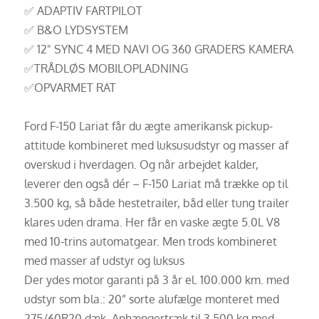
✅ ADAPTIV FARTPILOT
✅ B&O LYDSYSTEM
✅ 12" SYNC 4 MED NAVI OG 360 GRADERS KAMERA
✅TRÅDLØS MOBILOPLADNING
✅OPVARMET RAT
Ford F-150 Lariat får du ægte amerikansk pickup-
attitude kombineret med luksusudstyr og masser af
overskud i hverdagen. Og når arbejdet kalder,
leverer den også dér – F-150 Lariat må trække op til
3.500 kg, så både hestetrailer, båd eller tung trailer
klares uden drama. Her får en vaske ægte 5.0L V8
med 10-trins automatgear. Men trods kombineret
med masser af udstyr og luksus
Der ydes motor garanti på 3 år el. 100.000 km. med
udstyr som bla.: 20” sorte alufælge monteret med
275/60R20 dæk, Anhængertræk til 3.500 kg med