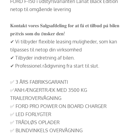
FORD F-150 i udstyrsvarianten Lariat Black Edition
netop til omgående levering
𝐊𝐨𝐧𝐭𝐚𝐤𝐭 𝐯𝐨𝐫𝐞𝐬 𝐒𝐚𝐥𝐠𝐬𝐚𝐟𝐝𝐞𝐥𝐢𝐧𝐠 𝐟𝐨𝐫 𝐚𝐭 𝐟𝐚̊ 𝐞𝐭 𝐭𝐢𝐥𝐛𝐮𝐝 𝐩𝐚̊ 𝐛𝐢𝐥𝐞𝐧
𝐩𝐫æ𝐜𝐢𝐬 𝐬𝐨𝐦 𝐝𝐮 ø𝐧𝐬𝐤𝐞𝐫 𝐝𝐞𝐧!
✔ Vi tilbyder flexible leasing muligheder, som kan
tilpasses til netop din virksomhed
✔ Tilbyder indretning af bilen.
✔ Professionel rådgivning fra start til slut.
✅ 3 ÅRS FABRIKSGARANTI
✅ANHÆNGERTRÆK MED 3500 KG
TRAILEROVERVÅGNING
✅ FORD PRO POWER ON BOARD CHARGER
✅ LED FORLYGTER
✅ TRÅDLØS OPLADER
✅ BLINDVINKELS OVERVÅGNING