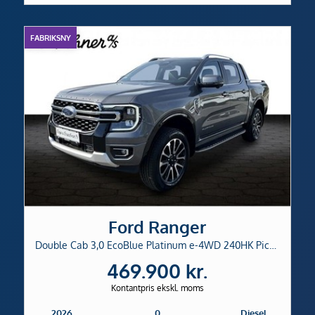
FABRIKSNY
Ford Ranger
Double Cab 3,0 EcoBlue Platinum e-4WD 240HK Pick-Up 10g Aut.
469.900 kr.
Kontantpris ekskl. moms
2026
0
Diesel