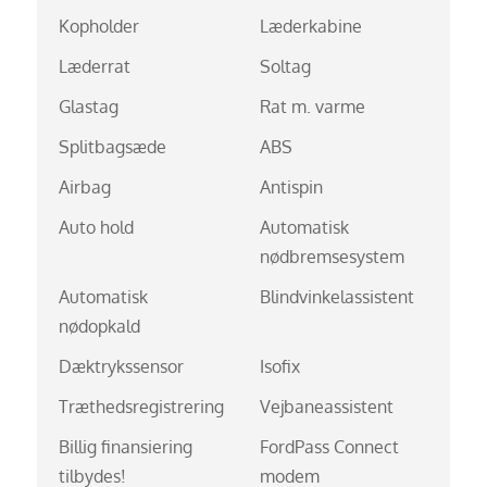
Kopholder
Læderkabine
Læderrat
Soltag
Glastag
Rat m. varme
Splitbagsæde
ABS
Airbag
Antispin
Auto hold
Automatisk
nødbremsesystem
Automatisk
Blindvinkelassistent
nødopkald
Dæktrykssensor
Isofix
Træthedsregistrering
Vejbaneassistent
Billig finansiering
FordPass Connect
tilbydes!
modem