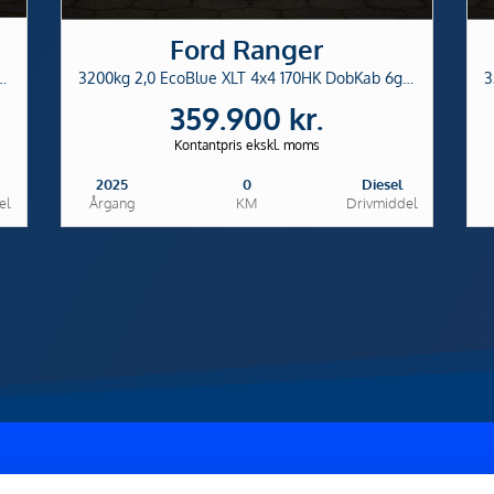
Ford Ranger
ue XLT 4x4 170HK DobKab 6g Aut.
3200kg 2,0 EcoBlue XLT 4x4 170HK DobKab 6g Aut.
359.900 kr.
Kontantpris ekskl. moms
2025
0
Diesel
el
Årgang
KM
Drivmiddel