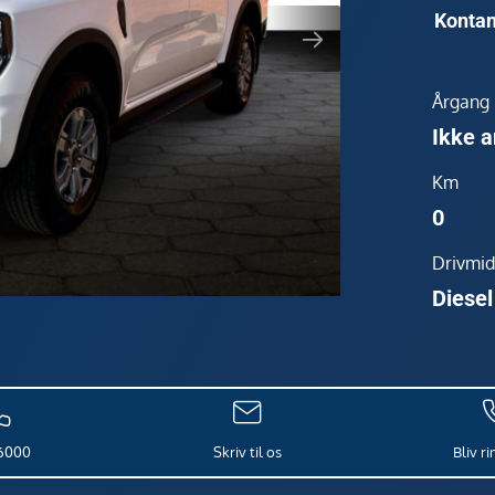
Kontan
Årgang
Ikke a
Km
0
Drivmid
Diesel
6000
Skriv til os
Bliv r