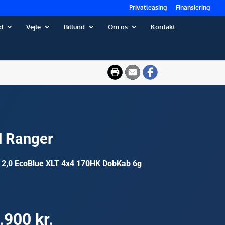
Privatleasing
Finansiering
d
Vejle
Billund
Om os
Kontakt
d Ranger
 2,0 EcoBlue XLT 4x4 170HK DobKab 6g
.900 kr.