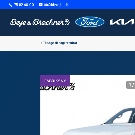
75 82 60 00
bb@bbvejle.dk
<
Tilbage til søgeresultat
FABRIKSNY
1