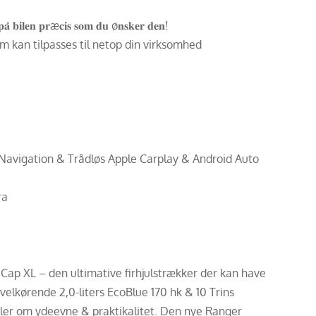
𝐮𝐝 𝐩𝐚̊ 𝐛𝐢𝐥𝐞𝐧 𝐩𝐫æ𝐜𝐢𝐬 𝐬𝐨𝐦 𝐝𝐮 ø𝐧𝐬𝐤𝐞𝐫 𝐝𝐞𝐧!
om kan tilpasses til netop din virksomhed
Navigation & Trådløs Apple Carplay & Android Auto
ra
 Cap XL – den ultimative firhjulstrækker der kan have
velkørende 2,0-liters EcoBlue 170 hk & 10 Trins
ler om ydeevne & praktikalitet. Den nye Ranger