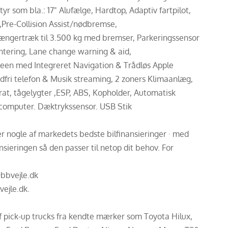
 som bla.: 17" Alufælge, Hardtop, Adaptiv fartpilot,
e,Pre-Collision Assist/nødbremse,
gertræk til 3.500 kg med bremser, Parkeringssensor
entering, Lane change warning & aid,
reen med Integreret Navigation & Trådløs Apple
fri telefon & Musik streaming, 2 zoners Klimaanlæg,
rat, tågelygter ,ESP, ABS, Kopholder, Automatisk
omputer. Dæktrykssensor. USB Stik
der nogle af markedets bedste bilfinansieringer · med
sieringen så den passer til netop dit behov. For
@bbvejle.dk
vejle.dk.
af pick-up trucks fra kendte mærker som Toyota Hilux,