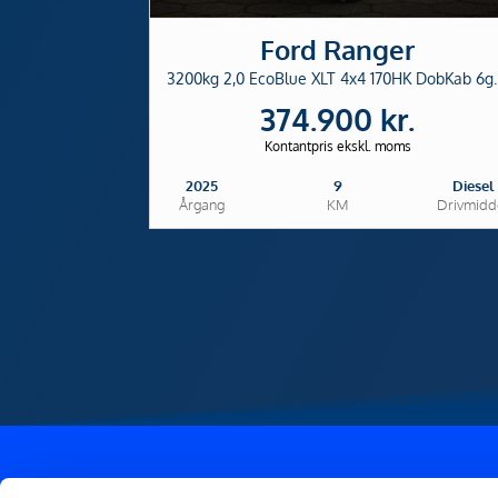
Ford Ranger
3200kg 2,0 EcoBl
374.900 kr.
Kontantpris ekskl. moms
2025
9
Diesel
Årgang
KM
Drivmidd