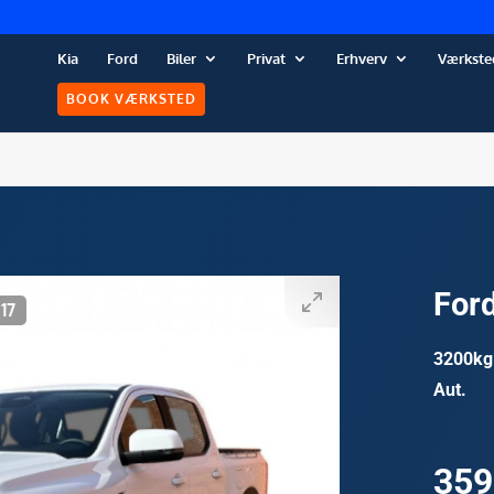
Kia
Ford
Biler
Privat
Erhverv
Værkste
BOOK VÆRKSTED
For
/
17
3200kg
Aut.
359