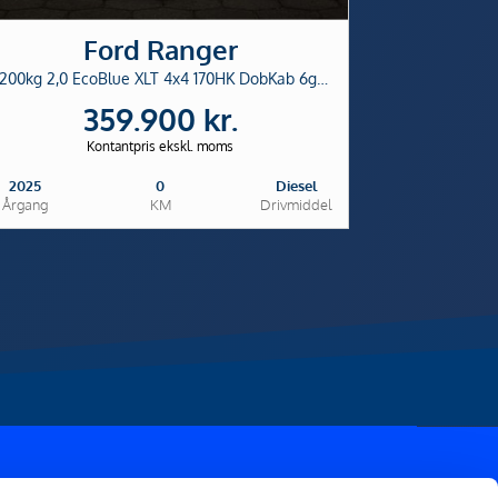
Ford Ranger
3200kg 2,0 EcoBlue XLT 4x4 170HK DobKab 6g Aut.
359.900 kr.
Kontantpris ekskl. moms
2025
0
Diesel
Årgang
KM
Drivmiddel