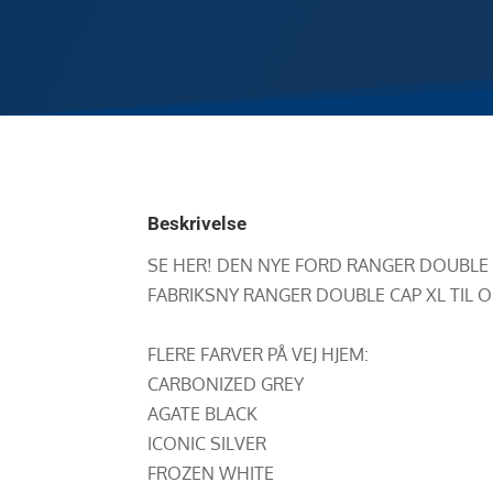
Beskrivelse
SE HER! DEN NYE FORD RANGER DOUBLE
FABRIKSNY RANGER DOUBLE CAP XL TIL
FLERE FARVER PÅ VEJ HJEM:
CARBONIZED GREY
AGATE BLACK
ICONIC SILVER
FROZEN WHITE