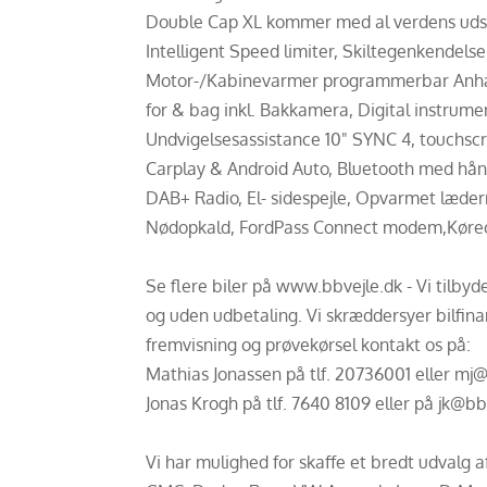
Double Cap XL kommer med al verdens udstyr
Intelligent Speed limiter, Skiltegenkendels
Motor-/Kabinevarmer programmerbar Anhæn
for & bag inkl. Bakkamera, Digital instrum
Undvigelsesassistance 10" SYNC 4, touchsc
Carplay & Android Auto, Bluetooth med hånd
DAB+ Radio, El- sidespejle, Opvarmet læder
Nødopkald, FordPass Connect modem,Kørec
Se flere biler på www.bbvejle.dk - Vi tilby
og uden udbetaling. Vi skræddersyer bilfinan
fremvisning og prøvekørsel kontakt os på:
Mathias Jonassen på tlf. 20736001 eller mj
Jonas Krogh på tlf. 7640 8109 eller på jk@bb
Vi har mulighed for skaffe et bredt udvalg 