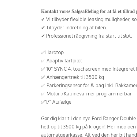
𝐊𝐨𝐧𝐭𝐚𝐤𝐭 𝐯𝐨𝐫𝐞𝐬 𝐒𝐚𝐥𝐠𝐬𝐚𝐟𝐝𝐞𝐥𝐢𝐧𝐠 𝐟𝐨𝐫 𝐚𝐭 𝐟𝐚̊ 𝐞𝐭 𝐭𝐢𝐥𝐛
✔ Vi tilbyder flexible leasing muligheder, s
✔ Tilbyder indretning af bilen.
✔ Professionel rådgivning fra start til slut.
✅Hardtop
✅ Adaptiv fartpilot
✅ 10" SYNC 4, touchscreen med Integreret 
✅ Anhængertræk til 3500 kg
✅ Parkeringsensor for & bag inkl. Bakkame
✅ Motor-/Kabinevarmer programmerbar
✅17" Alufælge
Gør dig klar til den nye Ford Ranger Double
helt op til 3500 kg på krogen! Her med den 
automatgearkasse. Alt ved den her bil hand