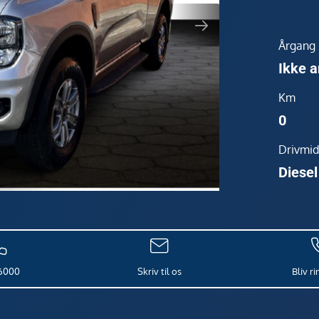
Årgang
Ikke a
Km
0
Drivmid
Diesel
6000
Skriv til os
Bliv r