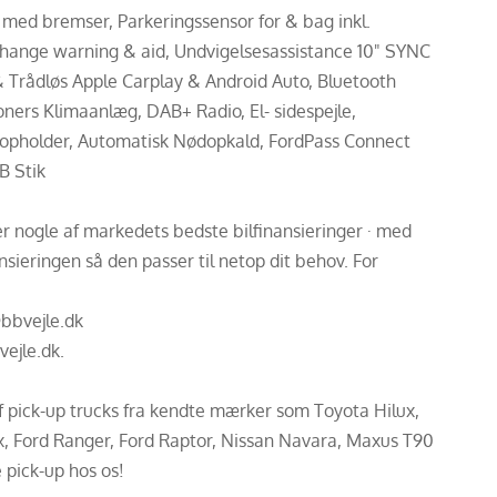
ed bremser, Parkeringssensor for & bag inkl.
change warning & aid, Undvigelsesassistance 10" SYNC
 Trådløs Apple Carplay & Android Auto, Bluetooth
oners Klimaanlæg, DAB+ Radio, El- sidespejle,
Kopholder, Automatisk Nødopkald, FordPass Connect
B Stik
der nogle af markedets bedste bilfinansieringer · med
sieringen så den passer til netop dit behov. For
@bbvejle.dk
vejle.dk.
af pick-up trucks fra kendte mærker som Toyota Hilux,
Ford Ranger, Ford Raptor, Nissan Navara, Maxus T90
 pick-up hos os!