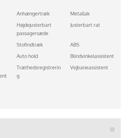
Anhængertræk
Metallak
Højdejusterbart
Justerbart rat
passagersæde
Stofindtræk
ABS
Auto hold
Blindvinkelassistent
Træthedsregistrerin
Vejbaneassistent
ent
g