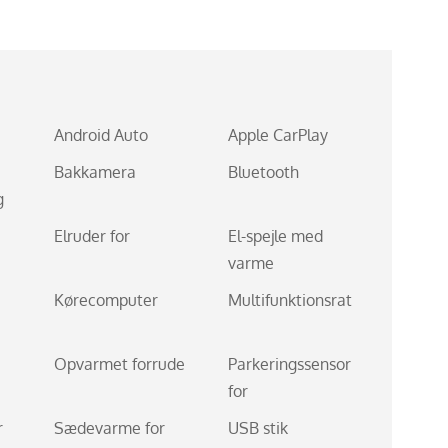
Android Auto
Apple CarPlay
Bakkamera
Bluetooth
g
Elruder for
El-spejle med
varme
Kørecomputer
Multifunktionsrat
Opvarmet forrude
Parkeringssensor
for
r
Sædevarme for
USB stik