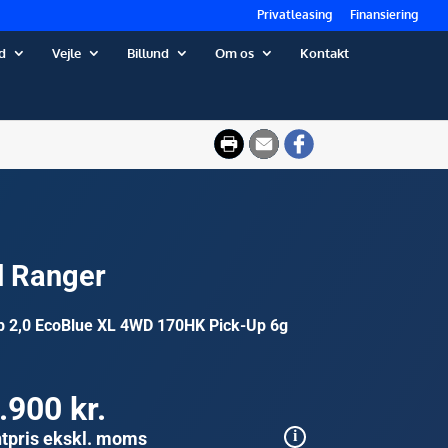
Privatleasing
Finansiering
d
Vejle
Billund
Om os
Kontakt
d Ranger
b 2,0 EcoBlue XL 4WD 170HK Pick-Up 6g
.900 kr.
tpris ekskl. moms