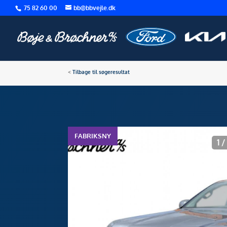
75 82 60 00
bb@bbvejle.dk
<
Tilbage til søgeresultat
FABRIKSNY
1