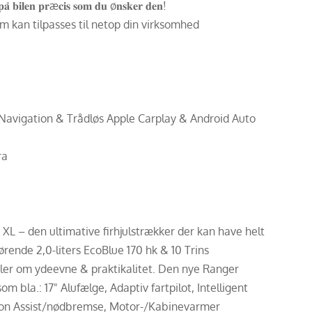
𝐮𝐝 𝐩𝐚̊ 𝐛𝐢𝐥𝐞𝐧 𝐩𝐫æ𝐜𝐢𝐬 𝐬𝐨𝐦 𝐝𝐮 ø𝐧𝐬𝐤𝐞𝐫 𝐝𝐞𝐧!
om kan tilpasses til netop din virksomhed
Navigation & Trådløs Apple Carplay & Android Auto
ra
 XL – den ultimative firhjulstrækker der kan have helt
rende 2,0-liters EcoBlue 170 hk & 10 Trins
ler om ydeevne & praktikalitet. Den nye Ranger
bla.: 17" Alufælge, Adaptiv fartpilot, Intelligent
ision Assist/nødbremse, Motor-/Kabinevarmer