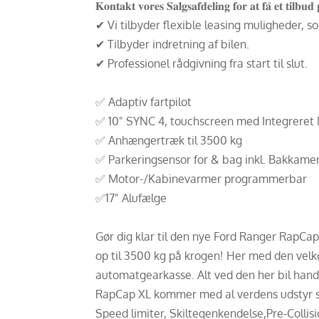
𝐊𝐨𝐧𝐭𝐚𝐤𝐭 𝐯𝐨𝐫𝐞𝐬 𝐒𝐚𝐥𝐠𝐬𝐚𝐟𝐝𝐞𝐥𝐢𝐧𝐠 𝐟𝐨𝐫 𝐚𝐭 𝐟𝐚̊ 𝐞𝐭 𝐭𝐢𝐥𝐛
✔ Vi tilbyder flexible leasing muligheder, s
✔ Tilbyder indretning af bilen.
✔ Professionel rådgivning fra start til slut.
✅ Adaptiv fartpilot
✅ 10" SYNC 4, touchscreen med Integreret 
✅ Anhængertræk til 3500 kg
✅ Parkeringsensor for & bag inkl. Bakkame
✅ Motor-/Kabinevarmer programmerbar
✅17" Alufælge
Gør dig klar til den nye Ford Ranger RapCap
op til 3500 kg på krogen! Her med den velkø
automatgearkasse. Alt ved den her bil hand
RapCap XL kommer med al verdens udstyr som 
Speed limiter, Skiltegenkendelse,Pre-Coll