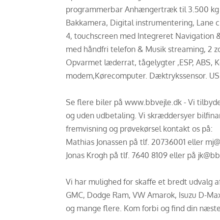
programmerbar Anhængertræk til 3.500 kg m
Bakkamera, Digital instrumentering, Lane 
4, touchscreen med Integreret Navigation &
med håndfri telefon & Musik streaming, 2 z
Opvarmet læderrat, tågelygter ,ESP, ABS, 
modem,Kørecomputer. Dæktrykssensor. US
Se flere biler på www.bbvejle.dk - Vi tilby
og uden udbetaling. Vi skræddersyer bilfinan
fremvisning og prøvekørsel kontakt os på:
Mathias Jonassen på tlf. 20736001 eller mj
Jonas Krogh på tlf. 7640 8109 eller på jk@bb
Vi har mulighed for skaffe et bredt udvalg 
GMC, Dodge Ram, VW Amarok, Isuzu D-Max, 
og mange flere. Kom forbi og find din næste