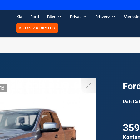
Kia
Ford
Biler
Privat
Erhverv
Værkste
BOOK VÆRKSTED
For
/
16
Rab Ca
359
Kontan