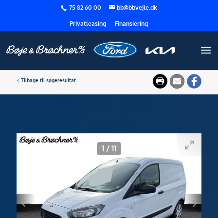
75 82 60 00
bb@bbvejle.dk
Privatleasing
Finansiering
<
Tilbage til søgeresultat
1
/
11