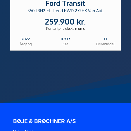
Ford Transit
350 L3H2 EL Trend RWD 272HK Van Aut.
259.900 kr.
Kontantpris ekskl. moms
2022
8.937
El
Årgang
KM
Drivmiddel
BØJE & BRØCHNER A/S