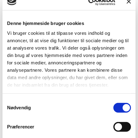
Denne hjemmeside bruger cookies
Udstyr
Vi bruger cookies til at tilpasse vores indhold og
annoncer, til at vise dig funktioner til sociale medier og til
at analysere vores trafik. Vi deler også oplysninger om
12V udtag
Aircondition
din brug af vores hjemmeside med vores partnere inden
Bluetooth
Elruder for
for sociale medier, annonceringspartnere og
analysepartnere. Vores partnere kan kombinere disse
El-spejle med varme
Fartpilot
data med andre oplysninger, du har givet dem, eller som
Håndfri telefon
Servo
de har indsamlet fra din brug af deres tjenester.
Sædevarme for
USB stik
Samtykkevalg
Udvendig
Varme i forruden
Nødvendig
temperaturmåler
Højdejusterbart
Stofindtræk
Præferencer
førersæde