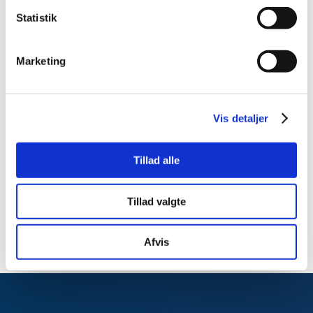
ABS
Airbag
Statistik
Antispin
ESP
Marketing
Isofix
Lyssensor
Vis detaljer
Specifikationer
Tillad alle
Ekstraudstyr
Tillad valgte
Afvis