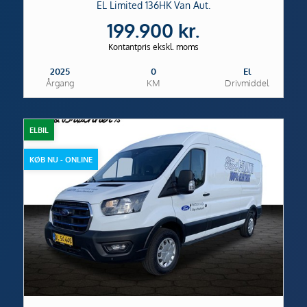
EL Limited 136HK Van Aut.
199.900 kr.
Kontantpris ekskl. moms
2025
0
El
Årgang
KM
Drivmiddel
ELBIL
KØB NU - ONLINE