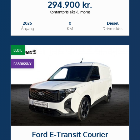
294.900 kr.
Kontantpris ekskl. moms
2025
0
Diesel
Årgang
KM
Drivmiddel
ELBIL
FABRIKSNY
Ford E-Transit Courier