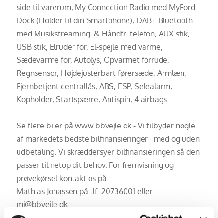
side til varerum, My Connection Radio med MyFord
Dock (Holder til din Smartphone), DAB+ Bluetooth
med Musikstreaming, & Håndfri telefon, AUX stik,
USB stik, Elruder for, El-spejle med varme,
Sædevarme for, Autolys, Opvarmet forrude,
Regnsensor, Højdejusterbart førersæde, Armlæn,
Fjernbetjent centrallås, ABS, ESP, Selealarm,
Kopholder, Startspærre, Antispin, 4 airbags
Se flere biler på www.bbvejle.dk - Vi tilbyder nogle
af markedets bedste bilfinansieringer · med og uden
udbetaling. Vi skræddersyer bilfinansieringen så den
passer til netop dit behov. For fremvisning og
prøvekørsel kontakt os på:
Mathias Jonassen på tlf. 20736001 eller
mj@bbvejle.dk
Jonas Krogh på tlf. 7640 8109 eller på jk@bbvejle.dk