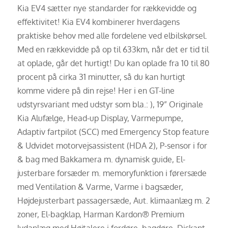
Kia EV4 sætter nye standarder for rækkevidde og
effektivitet! Kia EV4 kombinerer hverdagens
praktiske behov med alle fordelene ved elbilskørsel.
Med en rækkevidde på op til 633km, når det er tid til
at oplade, går det hurtigt! Du kan oplade fra 10 til 80
procent på cirka 31 minutter, så du kan hurtigt
komme videre på din rejse! Her i en GT-line
udstyrsvariant med udstyr som bla.: ), 19” Originale
Kia Alufælge, Head-up Display, Varmepumpe,
Adaptiv fartpilot (SCC) med Emergency Stop feature
& Udvidet motorvejsassistent (HDA 2), P-sensor i for
& bag med Bakkamera m. dynamisk guide, El-
justerbare forsæder m. memoryfunktion i førersæde
med Ventilation & Varme, Varme i bagsæder,
Højdejusterbart passagersæde, Aut. klimaanlæg m. 2
zoner, El-bagklap, Harman Kardon® Premium
lydanlæg med Højtalere i fordøre, bagdøre, Diskant-