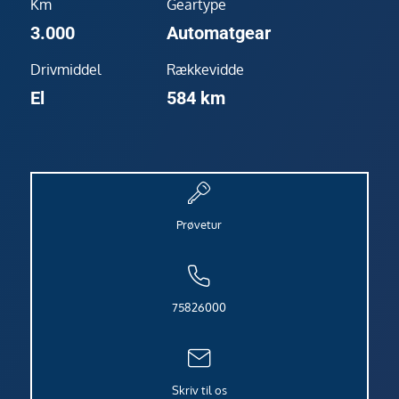
Km
Geartype
3.000
Automatgear
Drivmiddel
Rækkevidde
El
584 km
Prøvetur
75826000
Skriv til os