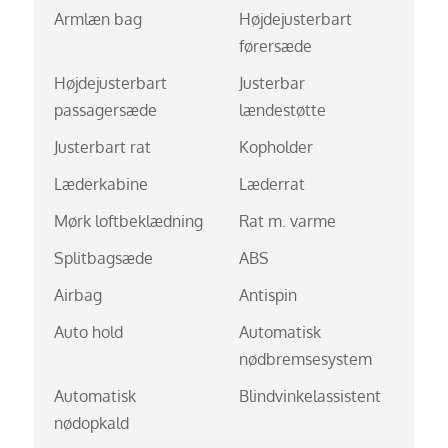
Armlæn bag
Højdejusterbart
førersæde
Højdejusterbart
Justerbar
passagersæde
lændestøtte
Justerbart rat
Kopholder
Læderkabine
Læderrat
Mørk loftbeklædning
Rat m. varme
Splitbagsæde
ABS
Airbag
Antispin
Auto hold
Automatisk
nødbremsesystem
Automatisk
Blindvinkelassistent
nødopkald