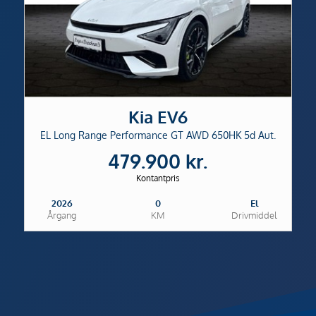
Kia EV6
EL Long Range Performance GT AWD 650HK 5d Aut.
479.900 kr.
Kontantpris
2026
0
El
Årgang
KM
Drivmiddel