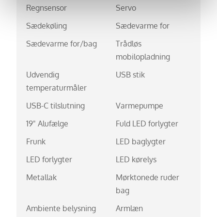
Regnsensor
Servo
Sædekøling
Sædevarme for
Sædevarme for/bag
Trådløs
mobilopladning
Udvendig
USB stik
temperaturmåler
USB-C tilslutning
Varmepumpe
19" Alufælge
Fuld LED forlygter
Frunk
LED baglygter
LED forlygter
LED kørelys
Metallak
Mørktonede ruder
bag
Ambiente belysning
Armlæn