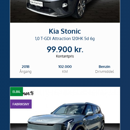
Kia Stonic
1,0 T-GDI Attraction 120HK 5d 6g
99.900 kr.
Kontantpris
2018
102.000
Benzin
Årgang
KM
Drivmiddel
ELBIL
FABRIKSNY