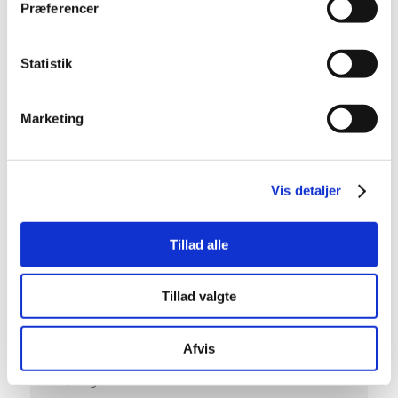
Præferencer
lændestøtte
Fartpilot adaptiv
Fjernbetjent
Statistik
centrallås
Head-up display
Håndfri telefon
Marketing
Klimaanlæg 2-zoner
Kørecomputer
Multifunktionsrat
Musikstreaming via
Vis detaljer
bluetooth
Navigation
Nedblændeligt
Tillad alle
bakspejl
Nøglefri døre
Nøglefri start
Tillad valgte
Parkeringssensor for
Parkeringssensor bag
Afvis
Parkeringssensor
Radio
for/bag