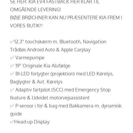
SE HER: KIA EV4 FASTBACK HER KLAR TIL
OMGÅENDE LEVERING!
BØJE BRØCHNER KAN NU PRÆSENTERE KIA FREM I
VORES BUTIK!!
✅12,3” touchskærm m. Bluetooth, Navigation
Trådløs Android Auto & Apple Carplay
✅ Varmepumpe
✅ 19” Originale Kia Alufælge
✅ BI-LED forlygter (projektion) med LED Kørelys,
Baglygter & Aut. Kørelys
✅ Adaptiv fartpilot (SCC) med Emergency Stop
feature & Udvidet motorvejsassistent
✅ P-sensor i for & bag med Bakkamera m. dynamisk
guide
✅Head-up Display