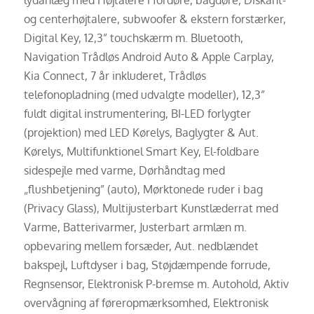
og centerhøjtalere, subwoofer & ekstern forstærker,
Digital Key, 12,3” touchskærm m. Bluetooth,
Navigation Trådløs Android Auto & Apple Carplay,
Kia Connect, 7 år inkluderet, Trådløs
telefonopladning (med udvalgte modeller), 12,3”
fuldt digital instrumentering, BI-LED forlygter
(projektion) med LED Kørelys, Baglygter & Aut.
Kørelys, Multifunktionel Smart Key, El-foldbare
sidespejle med varme, Dørhåndtag med
„flushbetjening” (auto), Mørktonede ruder i bag
(Privacy Glass), Multijusterbart Kunstlæderrat med
Varme, Batterivarmer, Justerbart armlæn m.
opbevaring mellem forsæder, Aut. nedblændet
bakspejl, Luftdyser i bag, Støjdæmpende forrude,
Regnsensor, Elektronisk P-bremse m. Autohold, Aktiv
overvågning af føreropmærksomhed, Elektronisk