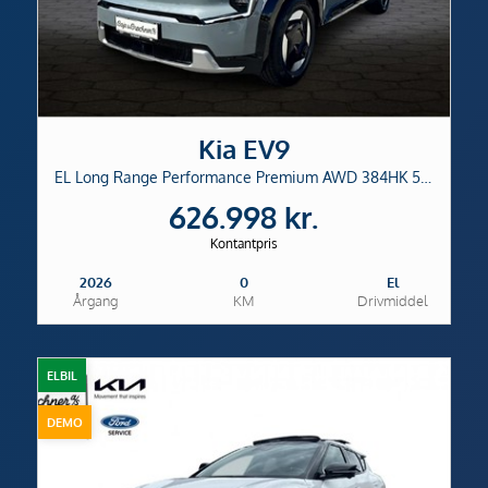
Kia EV9
EL Long Range Performance Premium AWD 384HK 5d Aut.
626.998 kr.
Kontantpris
2026
0
El
Årgang
KM
Drivmiddel
ELBIL
DEMO