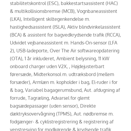
stabilitetskontrol (ESC), bakkestartsassistent (HAC)
& multikollisionsbremse (MCB), Vognbaneassistent
(LKA), Intelligent skiltegenkendelse m.
hastighedsassistent (ISLA), Aktiv blindvinkelassistent
(BCA) & assistent for bagvedkrydsende trafik (RCCA),
Udvidet vejbaneassistent m. Hands-On-sensor (LFA
2), USB-ladeporte, Over The Air softwareopdatering
(OTA), 1 år inkluderet, Ambient belysning, 11 kW
onboard charger uden V2X, , Højdejusterbart
førersæde, Midterkonsol m. udtræksbord (mellem
forsæder), Armlæn m. kopholder i bag, El-ruder i for
& bag, Variabel bagagerumsbund, Aut. afdugning af
forrude, Tagræling, Advarsel for glemt
bagsædepassager (uden sensor), Direkte
dæktryksovervågning (TPMS), Aut. nødbremse m.
fodgænger- & cyklistregistrering & registrering af
venstresving for modkørende & krydsende trafik