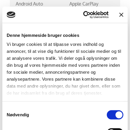
Android Auto
Apple CarPlay
Aut. forvarmning af
Aut. nedblændeligt
batteri
bakspejl
Automatgear
Automatisk
Denne hjemmeside bruger cookies
op-/nedblænding
Vi bruger cookies til at tilpasse vores indhold og
Bakkamera
Bluetooth
annoncer, til at vise dig funktioner til sociale medier og til
at analysere vores trafik. Vi deler også oplysninger om
DAB+ radio
Digital
din brug af vores hjemmeside med vores partnere inden
instrumentering
for sociale medier, annonceringspartnere og
analysepartnere. Vores partnere kan kombinere disse
El indst. forsæder
El indst. førersæde m.
data med andre oplysninger, du har givet dem, eller som
memory
de har indsamlet fra din brug af deres tjenester.
El komfortsæder
Elektrisk bagklap
Samtykkevalg
El-foldbare spejle m.
El-håndbremse
Nødvendig
varme
El-justerbar
Elruder for/bag