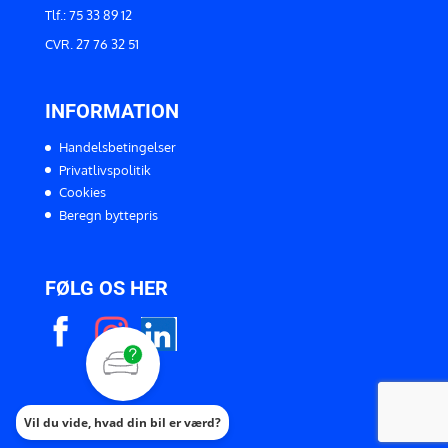
Tlf.: 75 33 89 12
CVR. 27 76 32 51
INFORMATION
Handelsbetingelser
Privatlivspolitik
Cookies
Beregn byttepris
FØLG OS HER
Vil du vide, hvad din bil er værd?