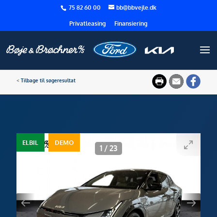
75 82 60 00
bb@bbvejle.dk
Privatleasing
Finansiering
<
Tilbage til søgeresultat
ELBIL
DEMO
1
/
23