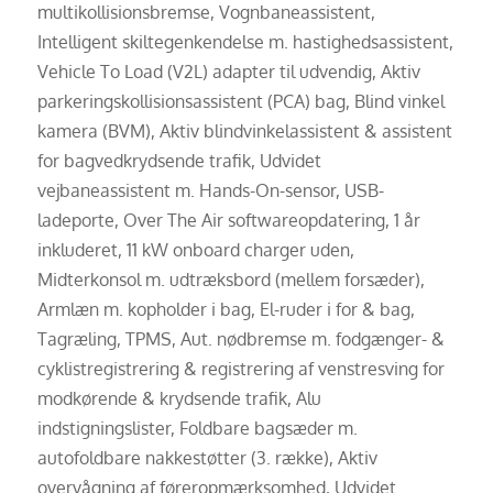
multikollisionsbremse, Vognbaneassistent,
Intelligent skiltegenkendelse m. hastighedsassistent,
Vehicle To Load (V2L) adapter til udvendig, Aktiv
parkeringskollisionsassistent (PCA) bag, Blind vinkel
kamera (BVM), Aktiv blindvinkelassistent & assistent
for bagvedkrydsende trafik, Udvidet
vejbaneassistent m. Hands-On-sensor, USB-
ladeporte, Over The Air softwareopdatering, 1 år
inkluderet, 11 kW onboard charger uden,
Midterkonsol m. udtræksbord (mellem forsæder),
Armlæn m. kopholder i bag, El-ruder i for & bag,
Tagræling, TPMS, Aut. nødbremse m. fodgænger- &
cyklistregistrering & registrering af venstresving for
modkørende & krydsende trafik, Alu
indstigningslister, Foldbare bagsæder m.
autofoldbare nakkestøtter (3. række), Aktiv
overvågning af føreropmærksomhed, Udvidet