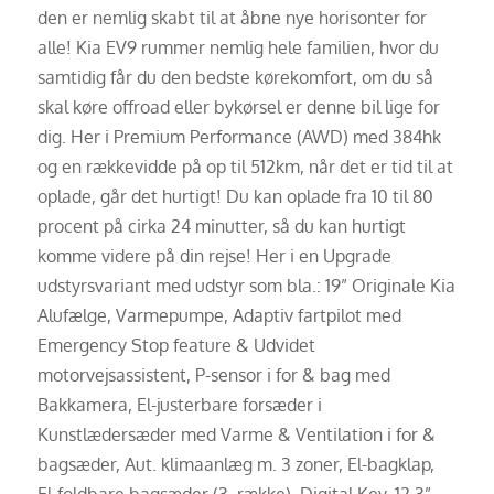
den er nemlig skabt til at åbne nye horisonter for
alle! Kia EV9 rummer nemlig hele familien, hvor du
samtidig får du den bedste kørekomfort, om du så
skal køre offroad eller bykørsel er denne bil lige for
dig. Her i Premium Performance (AWD) med 384hk
og en rækkevidde på op til 512km, når det er tid til at
oplade, går det hurtigt! Du kan oplade fra 10 til 80
procent på cirka 24 minutter, så du kan hurtigt
komme videre på din rejse! Her i en Upgrade
udstyrsvariant med udstyr som bla.: 19” Originale Kia
Alufælge, Varmepumpe, Adaptiv fartpilot med
Emergency Stop feature & Udvidet
motorvejsassistent, P-sensor i for & bag med
Bakkamera, El-justerbare forsæder i
Kunstlædersæder med Varme & Ventilation i for &
bagsæder, Aut. klimaanlæg m. 3 zoner, El-bagklap,
El-foldbare bagsæder (3. række), Digital Key, 12,3”