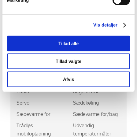
centrallås
Kørecomputer
Multifunktionsrat
Vis detaljer
Musikstreaming via
Navigation
bluetooth
Tillad alle
Nøglefri døre
Nøglefri start
Opvarmet forrude
Parkeringssensor for
Tillad valgte
Parkeringssensor bag
Parkeringssensor
Afvis
for/bag
Radio
Regnsensor
Servo
Sædekøling
Sædevarme for
Sædevarme for/bag
Trådløs
Udvendig
mobilopladning
temperaturmåler