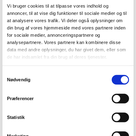
Android Auto
Apple CarPlay
Vi bruger cookies til at tilpasse vores indhold og
annoncer, til at vise dig funktioner til sociale medier og til
Aut. nedblændeligt
Automatgear
at analysere vores trafik. Vi deler også oplysninger om
bakspejl
din brug af vores hjemmeside med vores partnere inden
Automatisk
Bakkamera
for sociale medier, annonceringspartnere og
op-/nedblænding
analysepartnere. Vores partnere kan kombinere disse
data med andre oplysninger, du har givet dem, eller som
Bluetooth
DAB+ radio
de har indsamlet fra din brug af deres tjenester.
Digital
El indst. forsæder
instrumentering
Samtykkevalg
Nødvendig
Elektrisk bagklap
El-foldbare spejle m.
varme
Præferencer
El-håndbremse
El-justerbar
lændestøtte
Statistik
Elruder for/bag
Fartpilot adaptiv
Fjernbetjent
Klimaanlæg 3-zoner
Marketing