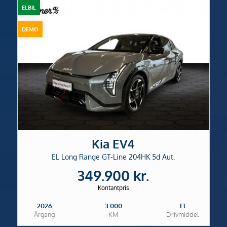
ELBIL
DEMO
Kia EV4
EL Long Range GT-Line 204HK 5d Aut.
349.900 kr.
Kontantpris
2026
3.000
El
Årgang
KM
Drivmiddel