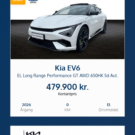
Kia EV6
EL Long Range Performance GT AWD 650HK 5d Aut.
479.900 kr.
Kontantpris
2026
0
El
Årgang
KM
Drivmiddel