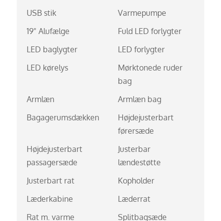
USB stik
Varmepumpe
19" Alufælge
Fuld LED forlygter
LED baglygter
LED forlygter
LED kørelys
Mørktonede ruder
bag
Armlæn
Armlæn bag
Bagagerumsdækken
Højdejusterbart
førersæde
Højdejusterbart
Justerbar
passagersæde
lændestøtte
Justerbart rat
Kopholder
Læderkabine
Læderrat
Rat m. varme
Splitbagsæde