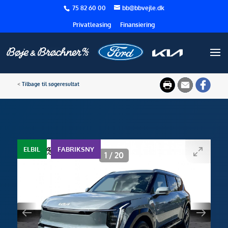
75 82 60 00
bb@bbvejle.dk
Privatleasing
Finansiering
<
Tilbage til søgeresultat
ELBIL
FABRIKSNY
1
/
20