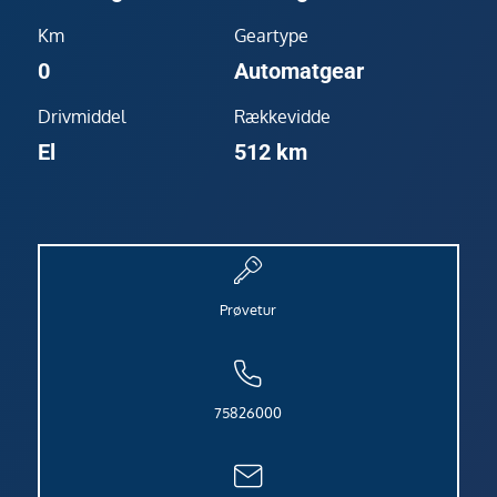
Km
Geartype
0
Automatgear
Drivmiddel
Rækkevidde
El
512 km
Prøvetur
75826000