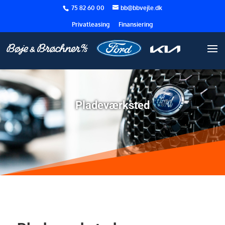
75 82 60 00
bb@bbvejle.dk
Privatleasing
Finansiering
Pladeværksted
7