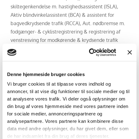
skiltegenkendelse m. hastighedsassistent (ISLA),
Aktiv blindvinkelassistent (BCA) & assistent for
bagvedkrydsende trafik (RCCA), Aut. nødbremse m.
fodgænger- & cyklistregistrering & registrering af
venstresving for modkørende & krydsende trafik
(FCA 2.0), Udvidet vejbaneassistent m. Hands-On-
sensor (LFA 2), Fjernstyret opvarming af kabine, 11kW
On-Board-Charger uden V2X, Aut. nedblændet
bakspejl, Højdejusterbart førersæde, Multijusterbart
Denne hjemmeside bruger cookies
rat, 60:40 foldbart splitbagsæde, Aut. Kørelys,
Vi bruger cookies til at tilpasse vores indhold og
Multifunktionel Smart Key, Aut. klimaanlæg m. 1
annoncer, til at vise dig funktioner til sociale medier og til
zone, Variabel bagagerumsbund, Aut.
at analysere vores trafik. Vi deler også oplysninger om
din brug af vores hjemmeside med vores partnere inden
Fjernlysassistent, Justerbart armlæn m. opbevaring
for sociale medier, annonceringspartnere og
mellem forsæder, Højvolts kabinevarmer (PTC), Aut.
analysepartnere. Vores partnere kan kombinere disse
afdugning af forrude, Paddleshifters på rattet, El-
data med andre oplysninger, du har givet dem, eller som
ruder i for & bag, Lomme bag på førersæde,
de har indsamlet fra din brug af deres tjenester.