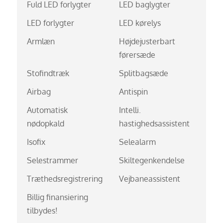
Fuld LED forlygter
LED baglygter
LED forlygter
LED kørelys
Armlæn
Højdejusterbart
førersæde
Stofindtræk
Splitbagsæde
Airbag
Antispin
Automatisk
Intelli.
nødopkald
hastighedsassistent
Isofix
Selealarm
Selestrammer
Skiltegenkendelse
Træthedsregistrering
Vejbaneassistent
Billig finansiering
tilbydes!