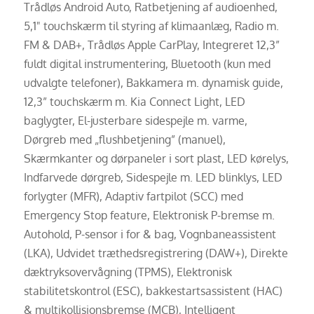
Trådløs Android Auto, Ratbetjening af audioenhed,
5,1" touchskærm til styring af klimaanlæg, Radio m.
FM & DAB+, Trådløs Apple CarPlay, Integreret 12,3”
fuldt digital instrumentering, Bluetooth (kun med
udvalgte telefoner), Bakkamera m. dynamisk guide,
12,3” touchskærm m. Kia Connect Light, LED
baglygter, El-justerbare sidespejle m. varme,
Dørgreb med „flushbetjening” (manuel),
Skærmkanter og dørpaneler i sort plast, LED kørelys,
Indfarvede dørgreb, Sidespejle m. LED blinklys, LED
forlygter (MFR), Adaptiv fartpilot (SCC) med
Emergency Stop feature, Elektronisk P-bremse m.
Autohold, P-sensor i for & bag, Vognbaneassistent
(LKA), Udvidet træthedsregistrering (DAW+), Direkte
dæktryksovervågning (TPMS), Elektronisk
stabilitetskontrol (ESC), bakkestartsassistent (HAC)
& multikollisionsbremse (MCB), Intelligent