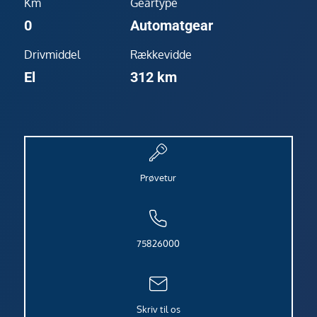
Km
Geartype
0
Automatgear
Drivmiddel
Rækkevidde
El
312 km
Prøvetur
75826000
Skriv til os