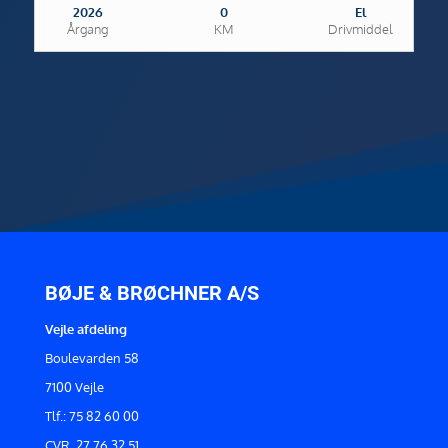
2026
0
El
Årgang
KM
Drivmiddel
BØJE & BRØCHNER A/S
Vejle afdeling
Boulevarden 58
7100 Vejle
Tlf.: 75 82 60 00
CVR. 27 76 32 51