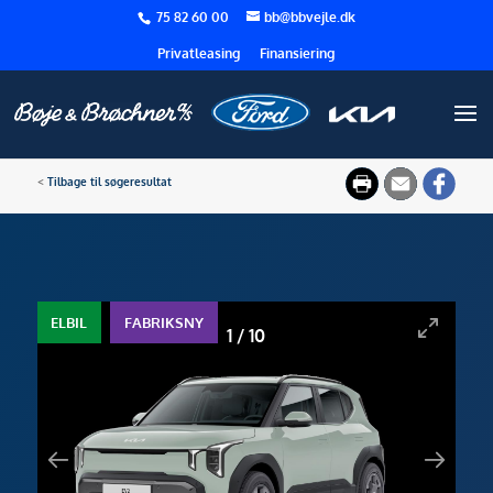
75 82 60 00
bb@bbvejle.dk
Privatleasing
Finansiering
<
Tilbage til søgeresultat
ELBIL
FABRIKSNY
1
/
10