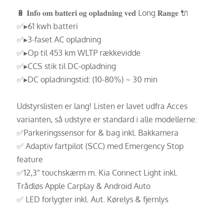
🔋 𝐈𝐧𝐟𝐨 𝐨𝐦 𝐛𝐚𝐭𝐭𝐞𝐫𝐢 𝐨𝐠 𝐨𝐩𝐥𝐚𝐝𝐧𝐢𝐧𝐠 𝐯𝐞𝐝 Long 𝐑𝐚𝐧𝐠𝐞 🔌
✅▸61 kwh batteri
✅▸3-faset AC opladning
✅▸Op til 453 km WLTP rækkevidde
✅▸CCS stik til DC-opladning
✅▸DC opladningstid: (10-80%) ~ 30 min
Udstyrslisten er lang! Listen er lavet udfra Acces
varianten, så udstyre er standard i alle modellerne:
✅Parkeringssensor for & bag inkl. Bakkamera
✅ Adaptiv fartpilot (SCC) med Emergency Stop
feature
✅12,3” touchskærm m. Kia Connect Light inkl.
Trådløs Apple Carplay & Android Auto
✅ LED forlygter inkl. Aut. Kørelys & fjernlys