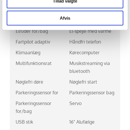
Tillad valgte
Automatgear
Bakkamera
Afvis
Bluetooth
DAB+ radio
Elruder for/bag
El-spejle med varme
Fartpilot adaptiv
Håndfri telefon
Klimaanlæg
Kørecomputer
Multifunktionsrat
Musikstreaming via
bluetooth
Nøglefri døre
Nøglefri start
Parkeringssensor for
Parkeringssensor bag
Parkeringssensor
Servo
for/bag
USB stik
16" Alufælge