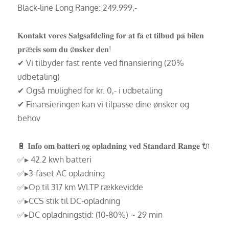
Black-line Long Range: 249.999,-
𝐊𝐨𝐧𝐭𝐚𝐤𝐭 𝐯𝐨𝐫𝐞𝐬 𝐒𝐚𝐥𝐠𝐬𝐚𝐟𝐝𝐞𝐥𝐢𝐧𝐠 𝐟𝐨𝐫 𝐚𝐭 𝐟𝐚̊ 𝐞𝐭 𝐭𝐢𝐥𝐛𝐮𝐝 𝐩𝐚̊ 𝐛𝐢𝐥𝐞𝐧
𝐩𝐫æ𝐜𝐢𝐬 𝐬𝐨𝐦 𝐝𝐮 ø𝐧𝐬𝐤𝐞𝐫 𝐝𝐞𝐧!
✔ Vi tilbyder fast rente ved finansiering (20%
udbetaling)
✔ Også mulighed for kr. 0,- i udbetaling
✔ Finansieringen kan vi tilpasse dine ønsker og
behov
🔋 𝐈𝐧𝐟𝐨 𝐨𝐦 𝐛𝐚𝐭𝐭𝐞𝐫𝐢 𝐨𝐠 𝐨𝐩𝐥𝐚𝐝𝐧𝐢𝐧𝐠 𝐯𝐞𝐝 𝐒𝐭𝐚𝐧𝐝𝐚𝐫𝐝 𝐑𝐚𝐧𝐠𝐞 🔌
✅▸ 42.2 kwh batteri
✅▸3-faset AC opladning
✅▸Op til 317 km WLTP rækkevidde
✅▸CCS stik til DC-opladning
✅▸DC opladningstid: (10-80%) ~ 29 min