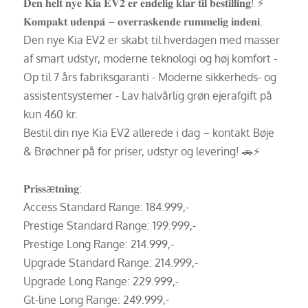
𝐃𝐞𝐧 𝐡𝐞𝐥𝐭 𝐧𝐲𝐞 𝐊𝐢𝐚 𝐄𝐕𝟐 𝐞𝐫 𝐞𝐧𝐝𝐞𝐥𝐢𝐠 𝐤𝐥𝐚𝐫 𝐭𝐢𝐥 𝐛𝐞𝐬𝐭𝐢𝐥𝐥𝐢𝐧𝐠! ⚡
𝐊𝐨𝐦𝐩𝐚𝐤𝐭 𝐮𝐝𝐞𝐧𝐩𝐚̊ – 𝐨𝐯𝐞𝐫𝐫𝐚𝐬𝐤𝐞𝐧𝐝𝐞 𝐫𝐮𝐦𝐦𝐞𝐥𝐢𝐠 𝐢𝐧𝐝𝐞𝐧𝐢.
Den nye Kia EV2 er skabt til hverdagen med masser
af smart udstyr, moderne teknologi og høj komfort -
Op til 7 års fabriksgaranti - Moderne sikkerheds- og
assistentsystemer - Lav halvårlig grøn ejerafgift på
kun 460 kr.
Bestil din nye Kia EV2 allerede i dag – kontakt Bøje
& Brøchner på for priser, udstyr og levering! 🚗⚡
𝐏𝐫𝐢𝐬𝐬æ𝐭𝐧𝐢𝐧𝐠:
Access Standard Range: 184.999,-
Prestige Standard Range: 199.999,-
Prestige Long Range: 214.999,-
Upgrade Standard Range: 214.999,-
Upgrade Long Range: 229.999,-
Gt-line Long Range: 249.999,-