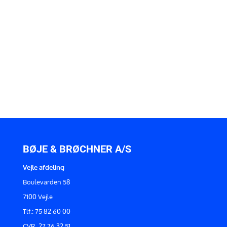
BØJE & BRØCHNER A/S
Vejle afdeling
Boulevarden 58
7100 Vejle
Tlf.: 75 82 60 00
CVR. 27 76 32 51