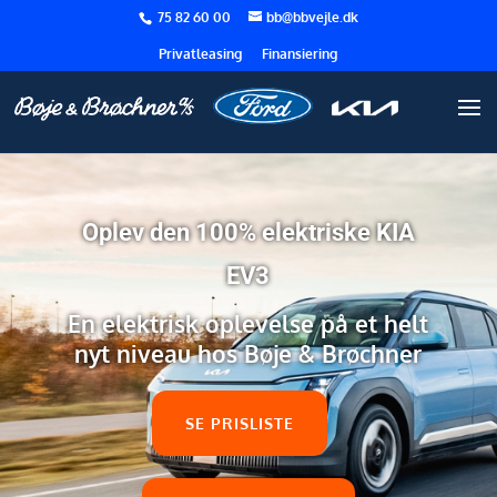
75 82 60 00
bb@bbvejle.dk
Privatleasing
Finansiering
Oplev den 100% elektriske KIA
EV3
En elektrisk oplevelse på et helt
nyt niveau hos Bøje & Brøchner
SE PRISLISTE